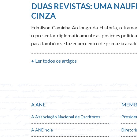
DUAS REVISTAS: UMA NAUF
CINZA
Edmílson Caminha Ao longo da História, o Itamara
representar diplomaticamente as posições política
para também se fazer um centro de primazia acadê
+ Ler todos os artigos
A ANE
MEMB
A Associação Nacional de Escritores
Preside
A ANE hoje
Diretori