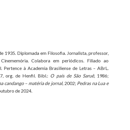
e 1935. Diplomada em Filosofia. Jornalista, professor,
o Cinememória. Colabora em periódicos. Filiado ao
al. Pertence à Academia Brasiliense de Letras – ABrL.
7, org. de Henfil. Bibl.:
O país de São Saruê,
1986;
a candango – matéria de jornal,
2002;
Pedras na Lua e
outubro de 2024.