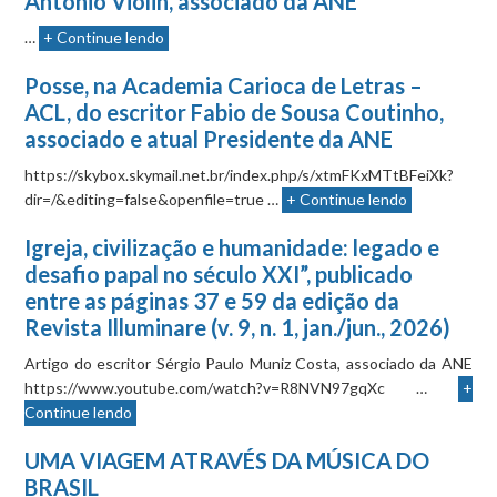
Antonio Violin, associado da ANE
…
+ Continue lendo
Posse, na Academia Carioca de Letras –
ACL, do escritor Fabio de Sousa Coutinho,
associado e atual Presidente da ANE
https://skybox.skymail.net.br/index.php/s/xtmFKxMTtBFeiXk?
dir=/&editing=false&openfile=true …
+ Continue lendo
Igreja, civilização e humanidade: legado e
desafio papal no século XXI”, publicado
entre as páginas 37 e 59 da edição da
Revista Illuminare (v. 9, n. 1, jan./jun., 2026)
Artigo do escritor Sérgio Paulo Muniz Costa, associado da ANE
https://www.youtube.com/watch?v=R8NVN97gqXc …
+
Continue lendo
UMA VIAGEM ATRAVÉS DA MÚSICA DO
BRASIL