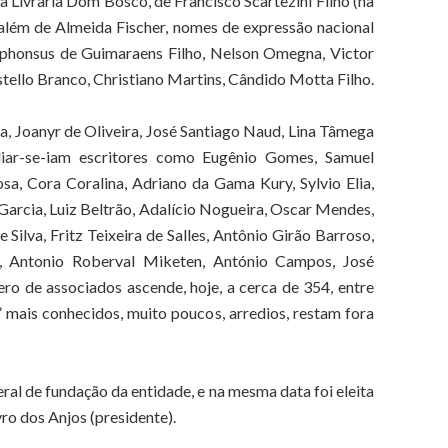
na Livraria Dom Bosco, de Francisco Scartezini Filho (na
além de Almeida Fischer, nomes de expressão nacional
phonsus de Guimaraens Filho, Nelson Omegna, Victor
stello Branco, Christiano Martins, Cândido Motta Filho.
, Joanyr de Oliveira, José Santiago Naud, Lina Tâmega
liar-se-iam escritores como Eugênio Gomes, Samuel
a, Cora Coralina, Adriano da Gama Kury, Sylvio Elia,
 Garcia, Luiz Beltrão, Adalício Nogueira, Oscar Mendes,
 Silva, Fritz Teixeira de Salles, Antônio Girão Barroso,
, Antonio Roberval Miketen, António Campos, José
ero de associados ascende, hoje, a cerca de 354, entre
” mais conhecidos, muito poucos, arredios, restam fora
ral de fundação da entidade, e na mesma data foi eleita
yro dos Anjos (presidente).