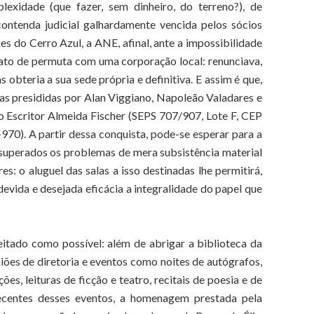
lexidade (que fazer, sem dinheiro, do terreno?), de
ontenda judicial galhardamente vencida pelos sócios
 do Cerro Azul, a ANE, afinal, ante a impossibilidade
trato de permuta com uma corporação local: renunciava,
 obteria a sua sede própria e definitiva. E assim é que,
as presididas por Alan Viggiano, Napoleão Valadares e
o Escritor Almeida Fischer (SEPS 707/907, Lote F, CEP
70). A partir dessa conquista, pode-se esperar para a
 superados os problemas de mera subsistência material
s: o aluguel das salas a isso destinadas lhe permitirá,
vida e desejada eficácia a integralidade do papel que
itado como possível: além de abrigar a biblioteca da
niões de diretoria e eventos como noites de autógrafos,
s, leituras de ficção e teatro, recitais de poesia e de
 recentes desses eventos, a homenagem prestada pela