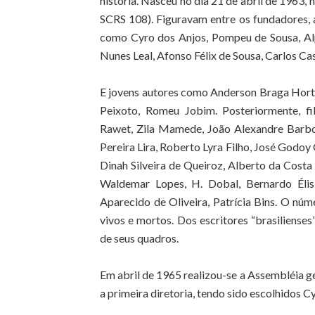
história. Nasceu no dia 21 de abril de 1963, 
SCRS 108). Figuravam entre os fundadores, 
como Cyro dos Anjos, Pompeu de Sousa, Al
Nunes Leal, Afonso Félix de Sousa, Carlos Ca
E jovens autores como Anderson Braga Horta
Peixoto, Romeu Jobim. Posteriormente, fi
Rawet, Zila Mamede, João Alexandre Barbos
Pereira Lira, Roberto Lyra Filho, José Godoy
Dinah Silveira de Queiroz, Alberto da Costa e
Waldemar Lopes, H. Dobal, Bernardo Élis
Aparecido de Oliveira, Patrícia Bins. O núm
vivos e mortos. Dos escritores “brasilienses
de seus quadros.
Em abril de 1965 realizou-se a Assembléia ge
a primeira diretoria, tendo sido escolhidos C