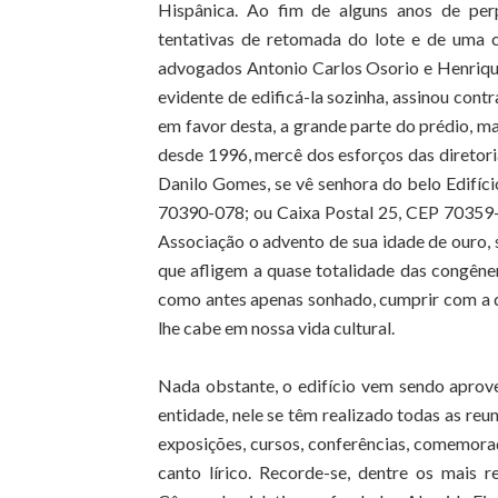
Hispânica. Ao fim de alguns anos de perp
tentativas de retomada do lote e de uma c
advogados Antonio Carlos Osorio e Henriques
evidente de edificá-la sozinha, assinou con
em favor desta, a grande parte do prédio, mas
desde 1996, mercê dos esforços das diretori
Danilo Gomes, se vê senhora do belo Edifíci
70390-078; ou Caixa Postal 25, CEP 70359-9
Associação o advento de sua idade de ouro,
que afligem a quase totalidade das congênere
como antes apenas sonhado, cumprir com a de
lhe cabe em nossa vida cultural.
Nada obstante, o edifício vem sendo aprove
entidade, nele se têm realizado todas as reu
exposições, cursos, conferências, comemoraçõe
canto lírico. Recorde-se, dentre os mais