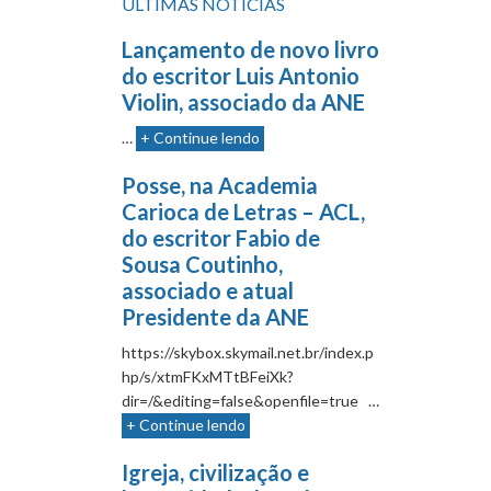
ÚLTIMAS NOTÍCIAS
Lançamento de novo livro
do escritor Luis Antonio
Violin, associado da ANE
…
+ Continue lendo
Posse, na Academia
Carioca de Letras – ACL,
do escritor Fabio de
Sousa Coutinho,
associado e atual
Presidente da ANE
https://skybox.skymail.net.br/index.p
hp/s/xtmFKxMTtBFeiXk?
dir=/&editing=false&openfile=true …
+ Continue lendo
Igreja, civilização e