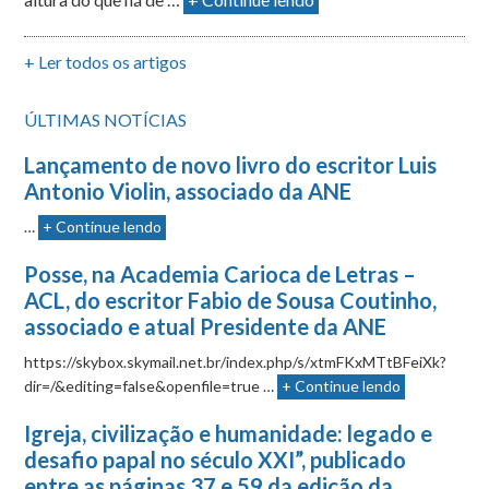
+ Ler todos os artigos
ÚLTIMAS NOTÍCIAS
Lançamento de novo livro do escritor Luis
Antonio Violin, associado da ANE
…
+ Continue lendo
Posse, na Academia Carioca de Letras –
ACL, do escritor Fabio de Sousa Coutinho,
associado e atual Presidente da ANE
https://skybox.skymail.net.br/index.php/s/xtmFKxMTtBFeiXk?
dir=/&editing=false&openfile=true …
+ Continue lendo
Igreja, civilização e humanidade: legado e
desafio papal no século XXI”, publicado
entre as páginas 37 e 59 da edição da