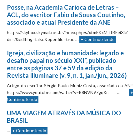
Posse, na Academia Carioca de Letras –
ACL, do escritor Fabio de Sousa Coutinho,
associado e atual Presidente da ANE
https://skybox.skymail.net.br/index.php/s/xtmFKxMTtBFeiXk?
dir=/&editing=false&openfile=true …
+ Continue lendo
Igreja, civilização e humanidade: legado e
desafio papal no século XXI”, publicado
entre as páginas 37 e 59 da edição da
Revista Illuminare (v. 9, n. 1, jan./jun., 2026)
Artigo do escritor Sérgio Paulo Muniz Costa, associado da ANE
https://www.youtube.com/watch?v=R8NVN97gqXc …
+
Continue lendo
UMA VIAGEM ATRAVÉS DA MÚSICA DO
BRASIL
…
+ Continue lendo