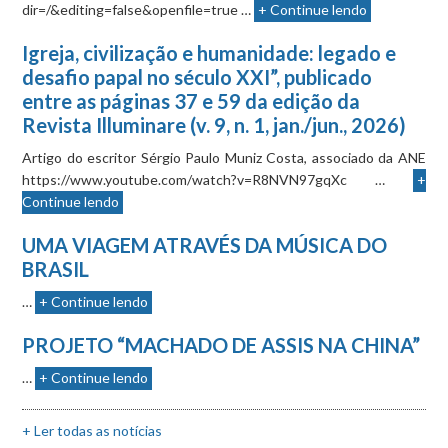
dir=/&editing=false&openfile=true …
+ Continue lendo
Igreja, civilização e humanidade: legado e
desafio papal no século XXI”, publicado
entre as páginas 37 e 59 da edição da
Revista Illuminare (v. 9, n. 1, jan./jun., 2026)
Artigo do escritor Sérgio Paulo Muniz Costa, associado da ANE
https://www.youtube.com/watch?v=R8NVN97gqXc …
+
Continue lendo
UMA VIAGEM ATRAVÉS DA MÚSICA DO
BRASIL
…
+ Continue lendo
PROJETO “MACHADO DE ASSIS NA CHINA”
…
+ Continue lendo
+ Ler todas as notícias