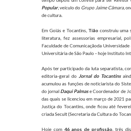
Popular
, veículo do
Grupo Jaime Câmara
, o
de cultura.
Em Goiás e Tocantins,
Tião
construiu uma s
literatura, fez assessorias empresarial, po
Faculdade de Comunicaçãoda Universidade 
Universitária de São Paulo – hoje Instituto In
Após ter participado da luta separatista, 
editoria-geral do
Jornal do Tocantins
aind
acumulou as funções de noticiarista do Sist
do jornal
Daqui Palmas
e Coordenador de J
das quais se licenciou em março de 2021 pa
Justiça do Tocantins, onde ficou até feve
criada Secult (Secretaria da Cultura do Toca
Hoje com
46 anos de profissão
, três d