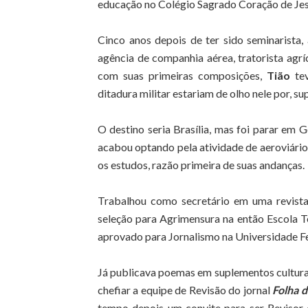
educação no Colégio Sagrado Coração de Jesu
Cinco anos depois de ter sido seminarista,
agência de companhia aérea, tratorista agrí
com suas primeiras composições,
Tião
tev
ditadura militar estariam de olho nele por, s
O destino seria Brasília, mas foi parar em 
acabou optando pela atividade de aeroviário
os estudos, razão primeira de suas andanças.
Trabalhou como secretário em uma revista e
seleção para Agrimensura na então Escola Té
aprovado para Jornalismo na Universidade Fe
Já publicava poemas em suplementos culturai
chefiar a equipe de Revisão do jornal
Folha d
tempo depois um convite para ser Revisor 