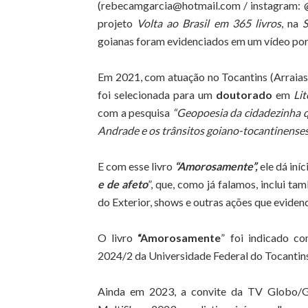
(
rebecamgarcia@hotmail.com
/ instagram: 
projeto
Volta ao Brasil em 365 livros
, na
S
goianas foram evidenciados em um vídeo por 
Em 2021, com atuação no Tocantins (Arraias)
foi selecionada para um
doutorado
em
Li
com a pesquisa
“Geopoesia da cidadezinha 
Andrade e os trânsitos goiano-tocantinenses
E com esse livro
“Amorosamente”,
ele dá iní
e de afeto
”, que, como já falamos, inclui 
do Exterior, shows e outras ações que evidenc
O livro
“Amorosamente
” foi indicado c
2024/2 da Universidade Federal do Tocantin
Ainda em 2023, a convite da TV Globo/G