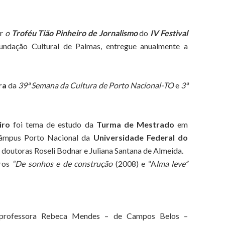
er
o
Troféu Tião Pinheiro de Jornalismo
do
IV Festival
ndação Cultural de Palmas, entregue anualmente a
ra
da
39ª Semana da Cultura
de Porto Nacional-TO
e
3ª
iro
foi tema de estudo da
Turma de Mestrado
em
mpus Porto Nacional da
Universidade Federal do
doutoras Roseli Bodnar e Juliana Santana de Almeida.
vros
“De sonhos e de construção
(2008) e “A
lma leve”
professora Rebeca Mendes – de Campos Belos –