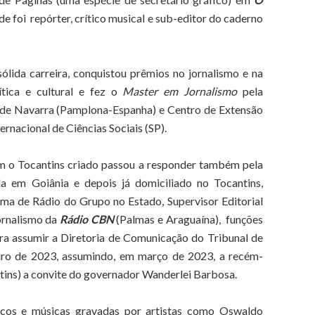
nde foi repórter, crítico musical e sub-editor do caderno
ólida carreira, conquistou prêmios no jornalismo e na
lítica e cultural e fez o
Master em Jornalismo
pela
de Navarra (Pamplona-Espanha) e Centro de Extensão
ternacional de Ciências Sociais (SP).
com o Tocantins criado passou a responder também pela
a em Goiânia e depois já domiciliado no Tocantins,
ema de Rádio do Grupo no Estado, Supervisor Editorial
ornalismo da
Rádio CBN
(Palmas e Araguaína), funções
ra assumir a Diretoria de Comunicação do Tribunal de
reiro de 2023, assumindo, em março de 2023, a recém-
ntins) a convite do governador Wanderlei Barbosa.
iscos e músicas gravadas por artistas como Oswaldo