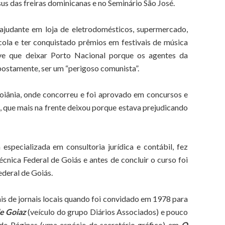
s das freiras dominicanas e no Seminário São José.
 ajudante em loja de eletrodomésticos, supermercado,
cola e ter conquistado prêmios em festivais de música
e que deixar Porto Nacional porque os agentes da
upostamente, ser um “perigoso comunista”.
Goiânia, onde concorreu e foi aprovado em concursos e
, que mais na frente deixou porque estava prejudicando
specializada em consultoria jurídica e contábil, fez
cnica Federal de Goiás e antes de concluir o curso foi
deral de Goiás.
s de jornais locais quando foi convidado em 1978 para
e Goiaz
(veículo do grupo Diários Associados) e pouco
de Páginas (uma espécie de secretário gráfico) em
O