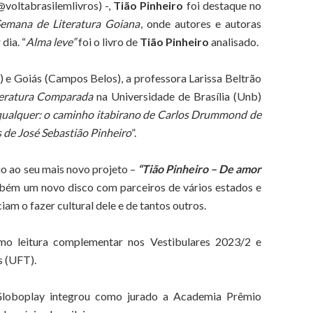
@voltabrasilemlivros) -,
Tião Pinheiro
foi destaque no
emana de Literatura Goiana
, onde autores e autoras
dia. “
Alma leve”
foi o livro de
Tião Pinheiro
analisado.
 e Goiás (Campos Belos), a professora Larissa Beltrão
teratura Comparada
na Universidade de Brasília (Unb)
qualquer: o caminho itabirano de Carlos Drummond de
 de José Sebastião Pinheiro
”.
cio ao seu mais novo projeto –
“Tião Pinheiro – De amor
também um novo disco com parceiros de vários estados e
iam o fazer cultural dele e de tantos outros.
omo leitura complementar nos Vestibulares 2023/2 e
s (UFT).
loboplay integrou como jurado a Academia Prêmio