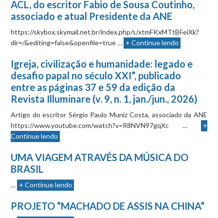
ACL, do escritor Fabio de Sousa Coutinho,
associado e atual Presidente da ANE
https://skybox.skymail.net.br/index.php/s/xtmFKxMTtBFeiXk?
dir=/&editing=false&openfile=true …
+ Continue lendo
Igreja, civilização e humanidade: legado e
desafio papal no século XXI”, publicado
entre as páginas 37 e 59 da edição da
Revista Illuminare (v. 9, n. 1, jan./jun., 2026)
Artigo do escritor Sérgio Paulo Muniz Costa, associado da ANE
https://www.youtube.com/watch?v=R8NVN97gqXc …
+
Continue lendo
UMA VIAGEM ATRAVÉS DA MÚSICA DO
BRASIL
…
+ Continue lendo
PROJETO “MACHADO DE ASSIS NA CHINA”