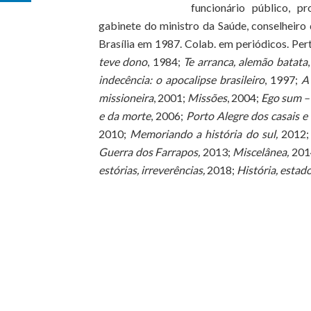
funcionário público, pr
gabinete do ministro da Saúde, conselheiro
Brasília em 1987. Colab. em periódicos. Pert
teve dono
, 1984;
Te arranca, alemão batata
indecência: o apocalipse brasileiro
, 1997;
A 
missioneira
, 2001;
Missões
, 2004;
Ego sum –
e da morte
, 2006;
Porto Alegre dos casais e
2010;
Memoriando a história do sul,
2012
Guerra dos Farrapos,
2013;
Miscelânea,
201
estórias, irreverências,
2018;
História, estad