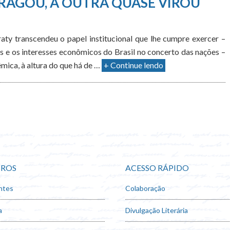
RAGOU, A OUTRA QUASE VIROU
ty transcendeu o papel institucional que lhe cumpre exercer –
s e os interesses econômicos do Brasil no concerto das nações –
mica, à altura do que há de …
+ Continue lendo
ROS
ACESSO RÁPIDO
ntes
Colaboração
a
Divulgação Literária