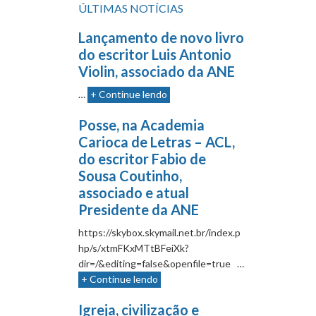
ÚLTIMAS NOTÍCIAS
Lançamento de novo livro
do escritor Luis Antonio
Violin, associado da ANE
…
+ Continue lendo
Posse, na Academia
Carioca de Letras – ACL,
do escritor Fabio de
Sousa Coutinho,
associado e atual
Presidente da ANE
https://skybox.skymail.net.br/index.p
hp/s/xtmFKxMTtBFeiXk?
dir=/&editing=false&openfile=true …
+ Continue lendo
Igreja, civilização e