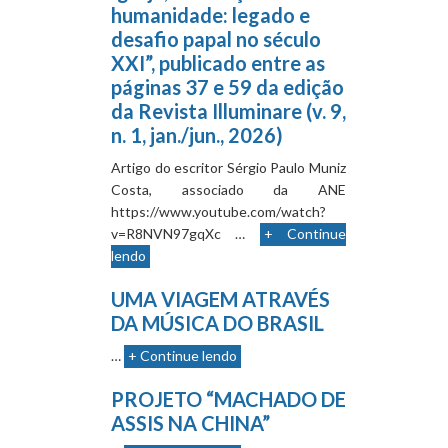
humanidade: legado e
desafio papal no século
XXI”, publicado entre as
páginas 37 e 59 da edição
da Revista Illuminare (v. 9,
n. 1, jan./jun., 2026)
Artigo do escritor Sérgio Paulo Muniz
Costa, associado da ANE
https://www.youtube.com/watch?
v=R8NVN97gqXc …
+ Continue
lendo
UMA VIAGEM ATRAVÉS
DA MÚSICA DO BRASIL
…
+ Continue lendo
PROJETO “MACHADO DE
ASSIS NA CHINA”