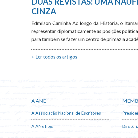
DUAS REVISTAS: UMA NAUF
CINZA
Edmílson Caminha Ao longo da História, o Itamara
representar diplomaticamente as posições política
para também se fazer um centro de primazia acadê
+ Ler todos os artigos
A ANE
MEMB
A Associação Nacional de Escritores
Preside
A ANE hoje
Diretori