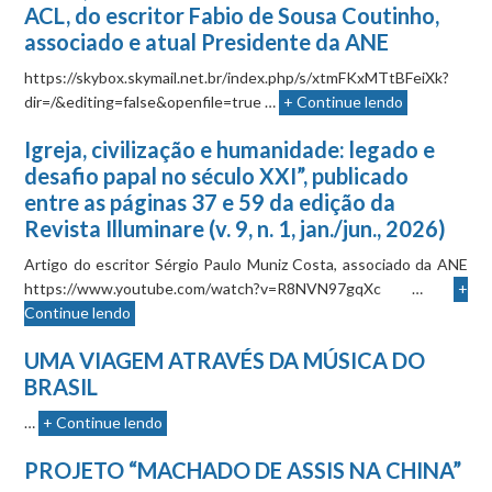
ACL, do escritor Fabio de Sousa Coutinho,
associado e atual Presidente da ANE
https://skybox.skymail.net.br/index.php/s/xtmFKxMTtBFeiXk?
dir=/&editing=false&openfile=true …
+ Continue lendo
Igreja, civilização e humanidade: legado e
desafio papal no século XXI”, publicado
entre as páginas 37 e 59 da edição da
Revista Illuminare (v. 9, n. 1, jan./jun., 2026)
Artigo do escritor Sérgio Paulo Muniz Costa, associado da ANE
https://www.youtube.com/watch?v=R8NVN97gqXc …
+
Continue lendo
UMA VIAGEM ATRAVÉS DA MÚSICA DO
BRASIL
…
+ Continue lendo
PROJETO “MACHADO DE ASSIS NA CHINA”