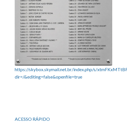
https://skybox.skymail.net.br/index.php/s/xtmFKxMTtB
dir=/&editing=false&openfile=true
ACESSO RÁPIDO