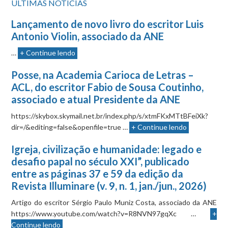
ÚLTIMAS NOTÍCIAS
Lançamento de novo livro do escritor Luis
Antonio Violin, associado da ANE
…
+ Continue lendo
Posse, na Academia Carioca de Letras –
ACL, do escritor Fabio de Sousa Coutinho,
associado e atual Presidente da ANE
https://skybox.skymail.net.br/index.php/s/xtmFKxMTtBFeiXk?
dir=/&editing=false&openfile=true …
+ Continue lendo
Igreja, civilização e humanidade: legado e
desafio papal no século XXI”, publicado
entre as páginas 37 e 59 da edição da
Revista Illuminare (v. 9, n. 1, jan./jun., 2026)
Artigo do escritor Sérgio Paulo Muniz Costa, associado da ANE
https://www.youtube.com/watch?v=R8NVN97gqXc …
+
Continue lendo