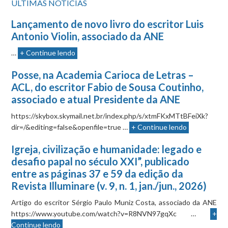
ÚLTIMAS NOTÍCIAS
Lançamento de novo livro do escritor Luis
Antonio Violin, associado da ANE
…
+ Continue lendo
Posse, na Academia Carioca de Letras –
ACL, do escritor Fabio de Sousa Coutinho,
associado e atual Presidente da ANE
https://skybox.skymail.net.br/index.php/s/xtmFKxMTtBFeiXk?
dir=/&editing=false&openfile=true …
+ Continue lendo
Igreja, civilização e humanidade: legado e
desafio papal no século XXI”, publicado
entre as páginas 37 e 59 da edição da
Revista Illuminare (v. 9, n. 1, jan./jun., 2026)
Artigo do escritor Sérgio Paulo Muniz Costa, associado da ANE
https://www.youtube.com/watch?v=R8NVN97gqXc …
+
Continue lendo