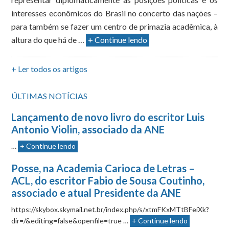
interesses econômicos do Brasil no concerto das nações –
para também se fazer um centro de primazia acadêmica, à
altura do que há de …
+ Continue lendo
+ Ler todos os artigos
ÚLTIMAS NOTÍCIAS
Lançamento de novo livro do escritor Luis
Antonio Violin, associado da ANE
…
+ Continue lendo
Posse, na Academia Carioca de Letras –
ACL, do escritor Fabio de Sousa Coutinho,
associado e atual Presidente da ANE
https://skybox.skymail.net.br/index.php/s/xtmFKxMTtBFeiXk?
dir=/&editing=false&openfile=true …
+ Continue lendo