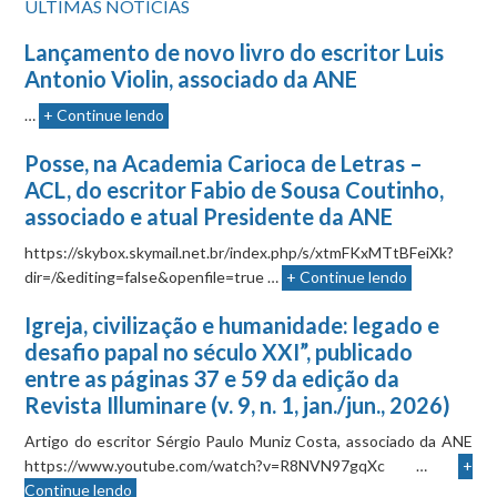
ÚLTIMAS NOTÍCIAS
Lançamento de novo livro do escritor Luis
Antonio Violin, associado da ANE
…
+ Continue lendo
Posse, na Academia Carioca de Letras –
ACL, do escritor Fabio de Sousa Coutinho,
associado e atual Presidente da ANE
https://skybox.skymail.net.br/index.php/s/xtmFKxMTtBFeiXk?
dir=/&editing=false&openfile=true …
+ Continue lendo
Igreja, civilização e humanidade: legado e
desafio papal no século XXI”, publicado
entre as páginas 37 e 59 da edição da
Revista Illuminare (v. 9, n. 1, jan./jun., 2026)
Artigo do escritor Sérgio Paulo Muniz Costa, associado da ANE
https://www.youtube.com/watch?v=R8NVN97gqXc …
+
Continue lendo