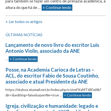
para também se fazer um centro de primazia acadêmica, à
altura do que há de …
+ Continue lendo
+ Ler todos os artigos
ÚLTIMAS NOTÍCIAS
Lançamento de novo livro do escritor Luis
Antonio Violin, associado da ANE
…
+ Continue lendo
Posse, na Academia Carioca de Letras –
ACL, do escritor Fabio de Sousa Coutinho,
associado e atual Presidente da ANE
https://skybox.skymail.net.br/index.php/s/xtmFKxMTtBFeiXk?
dir=/&editing=false&openfile=true …
+ Continue lendo
Igreja, civilização e humanidade: legado e