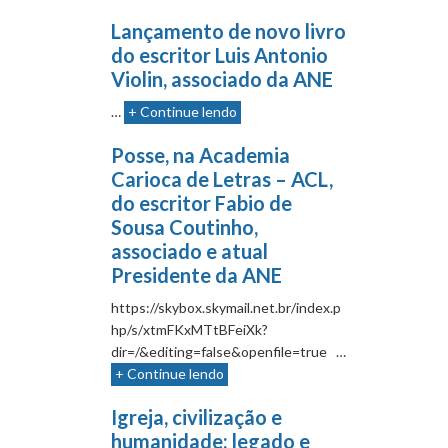
Lançamento de novo livro
do escritor Luis Antonio
Violin, associado da ANE
…
+ Continue lendo
Posse, na Academia
Carioca de Letras – ACL,
do escritor Fabio de
Sousa Coutinho,
associado e atual
Presidente da ANE
https://skybox.skymail.net.br/index.p
hp/s/xtmFKxMTtBFeiXk?
dir=/&editing=false&openfile=true …
+ Continue lendo
Igreja, civilização e
humanidade: legado e