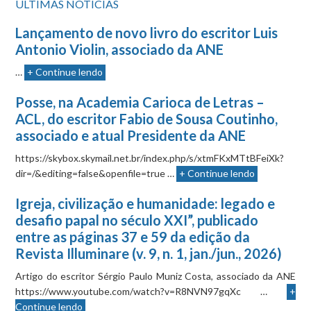
ÚLTIMAS NOTÍCIAS
Lançamento de novo livro do escritor Luis
Antonio Violin, associado da ANE
…
+ Continue lendo
Posse, na Academia Carioca de Letras –
ACL, do escritor Fabio de Sousa Coutinho,
associado e atual Presidente da ANE
https://skybox.skymail.net.br/index.php/s/xtmFKxMTtBFeiXk?
dir=/&editing=false&openfile=true …
+ Continue lendo
Igreja, civilização e humanidade: legado e
desafio papal no século XXI”, publicado
entre as páginas 37 e 59 da edição da
Revista Illuminare (v. 9, n. 1, jan./jun., 2026)
Artigo do escritor Sérgio Paulo Muniz Costa, associado da ANE
https://www.youtube.com/watch?v=R8NVN97gqXc …
+
Continue lendo