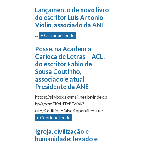
Lançamento de novo livro
do escritor Luis Antonio
Violin, associado da ANE
…
+ Continue lendo
Posse, na Academia
Carioca de Letras – ACL,
do escritor Fabio de
Sousa Coutinho,
associado e atual
Presidente da ANE
https://skybox.skymail.net.br/index.p
hp/s/xtmFKxMTtBFeiXk?
dir=/&editing=false&openfile=true …
+ Continue lendo
Igreja, civilização e
humanidade: legado e