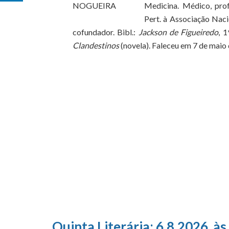
Medicina. Médico, profe
Pert. à Associação Naci
cofundador. Bibl.:
Jackson de Figueiredo
, 1
Clandestinos
(novela). Faleceu em 7 de maio
Quinta Literária; 6.8.2026, às