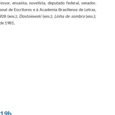
ssor, ensaísta, novelista, deputado federal, senador.
onal de Escritores e à Academia Brasiliense de Letras,
928 (ens.);
Dostoiewski
(ens.);
Linha de sombra
(ens.);
 de 1981.
 19h