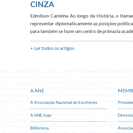
CINZA
Edmílson Caminha Ao longo da História, o Itamara
representar diplomaticamente as posições política
para também se fazer um centro de primazia acadê
+ Ler todos os artigos
A ANE
MEMB
A Associação Nacional de Escritores
Preside
A ANE hoje
Diretori
Biblioteca
Associa