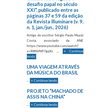
desafio papal no século
XXI”, publicado entre as
páginas 37 e 59 da edição
da Revista Illuminare (v. 9,
n. 1, jan./jun., 2026)
Artigo do escritor Sérgio Paulo Muniz
Costa, associado da ANE
https://www.youtube.com/watch?
v=R8NVN97gqXc …
+ Continue
lendo
UMA VIAGEM ATRAVÉS
DA MÚSICA DO BRASIL
…
+ Continue lendo
PROJETO “MACHADO DE
ASSIS NA CHINA”
…
+ Continue lendo