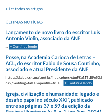
+ Ler todos os artigos
ÚLTIMAS NOTÍCIAS
Lançamento de novo livro do escritor Luis
Antonio Violin, associado da ANE
…
+ Continue lendo
Posse, na Academia Carioca de Letras –
ACL, do escritor Fabio de Sousa Coutinho,
associado e atual Presidente da ANE
https://skybox.skymail.net.br/index.php/s/xtmFKxMTtBFeiXk?
dir=/&editing=false&openfile=true …
+ Continue lendo
Igreja, civilização e humanidade: legado e
desafio papal no século XXI”, publicado
entre as páginas 37 e 59 da edição da
Revista Illuminare (v. 9, n. 1, jan./jun., 2026)