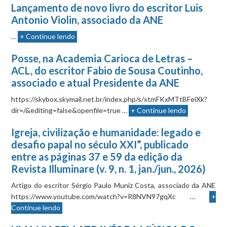
Lançamento de novo livro do escritor Luis
Antonio Violin, associado da ANE
…
+ Continue lendo
Posse, na Academia Carioca de Letras –
ACL, do escritor Fabio de Sousa Coutinho,
associado e atual Presidente da ANE
https://skybox.skymail.net.br/index.php/s/xtmFKxMTtBFeiXk?
dir=/&editing=false&openfile=true …
+ Continue lendo
Igreja, civilização e humanidade: legado e
desafio papal no século XXI”, publicado
entre as páginas 37 e 59 da edição da
Revista Illuminare (v. 9, n. 1, jan./jun., 2026)
Artigo do escritor Sérgio Paulo Muniz Costa, associado da ANE
https://www.youtube.com/watch?v=R8NVN97gqXc …
+
Continue lendo