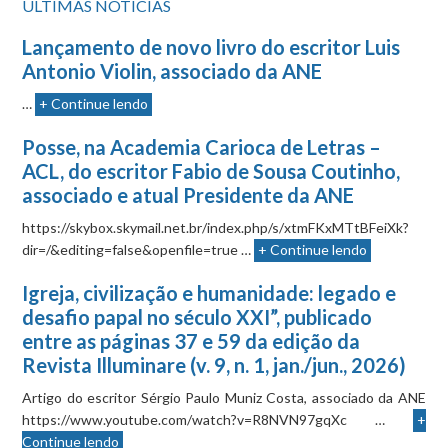
ÚLTIMAS NOTÍCIAS
Lançamento de novo livro do escritor Luis
Antonio Violin, associado da ANE
…
+ Continue lendo
Posse, na Academia Carioca de Letras –
ACL, do escritor Fabio de Sousa Coutinho,
associado e atual Presidente da ANE
https://skybox.skymail.net.br/index.php/s/xtmFKxMTtBFeiXk?
dir=/&editing=false&openfile=true …
+ Continue lendo
Igreja, civilização e humanidade: legado e
desafio papal no século XXI”, publicado
entre as páginas 37 e 59 da edição da
Revista Illuminare (v. 9, n. 1, jan./jun., 2026)
Artigo do escritor Sérgio Paulo Muniz Costa, associado da ANE
https://www.youtube.com/watch?v=R8NVN97gqXc …
+
Continue lendo