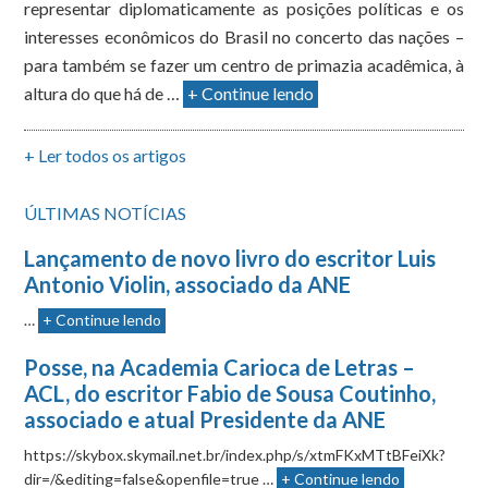
representar diplomaticamente as posições políticas e os
interesses econômicos do Brasil no concerto das nações –
para também se fazer um centro de primazia acadêmica, à
altura do que há de …
+ Continue lendo
+ Ler todos os artigos
ÚLTIMAS NOTÍCIAS
Lançamento de novo livro do escritor Luis
Antonio Violin, associado da ANE
…
+ Continue lendo
Posse, na Academia Carioca de Letras –
ACL, do escritor Fabio de Sousa Coutinho,
associado e atual Presidente da ANE
https://skybox.skymail.net.br/index.php/s/xtmFKxMTtBFeiXk?
dir=/&editing=false&openfile=true …
+ Continue lendo