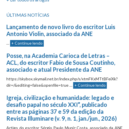
ÚLTIMAS NOTÍCIAS
Lançamento de novo livro do escritor Luis
Antonio Violin, associado da ANE
…
+ Continue lendo
Posse, na Academia Carioca de Letras –
ACL, do escritor Fabio de Sousa Coutinho,
associado e atual Presidente da ANE
https://skybox.skymail.net.br/index.php/s/xtmFKxMTtBFeiXk?
dir=/&editing=false&openfile=true …
+ Continue lendo
Igreja, civilização e humanidade: legado e
desafio papal no século XXI”, publicado
entre as páginas 37 e 59 da edição da
Revista Illuminare (v. 9, n. 1, jan./jun., 2026)
Artigo do escritor Sérgio Paulo Muniz Costa, associado da ANE