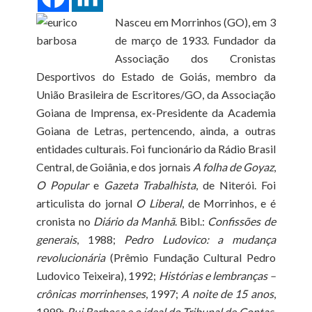
Nasceu em Morrinhos (GO), em 3
de março de 1933. Fundador da
Associação dos Cronistas
Desportivos do Estado de Goiás, membro da
União Brasileira de Escritores/GO, da Associação
Goiana de Imprensa, ex-Presidente da Academia
Goiana de Letras, pertencendo, ainda, a outras
entidades culturais. Foi funcionário da Rádio Brasil
Central, de Goiânia, e dos jornais
A folha de Goyaz
,
O Popular
e
Gazeta Trabalhista
, de Niterói. Foi
articulista do jornal
O Liberal
, de Morrinhos, e é
cronista no
Diário da Manhã
. Bibl.:
Confissões de
generais
, 1988;
Pedro Ludovico: a mudança
revolucionária
(Prêmio Fundação Cultural Pedro
Ludovico Teixeira), 1992;
Histórias e lembranças –
crônicas morrinhenses
, 1997;
A noite de 15 anos
,
1999;
Rui Barbosa e o ideal do Tribunal de Contas
,