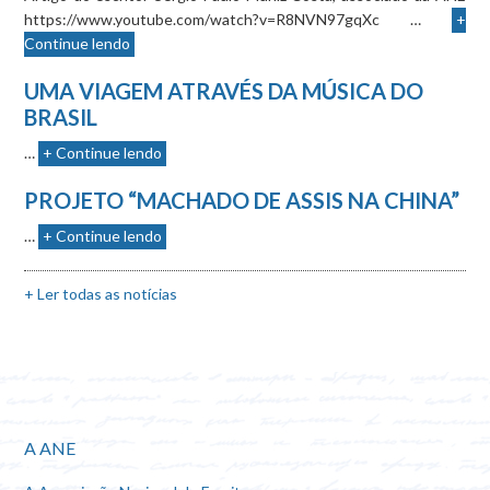
https://www.youtube.com/watch?v=R8NVN97gqXc …
+
Continue lendo
UMA VIAGEM ATRAVÉS DA MÚSICA DO
BRASIL
…
+ Continue lendo
PROJETO “MACHADO DE ASSIS NA CHINA”
…
+ Continue lendo
+ Ler todas as notícias
A ANE