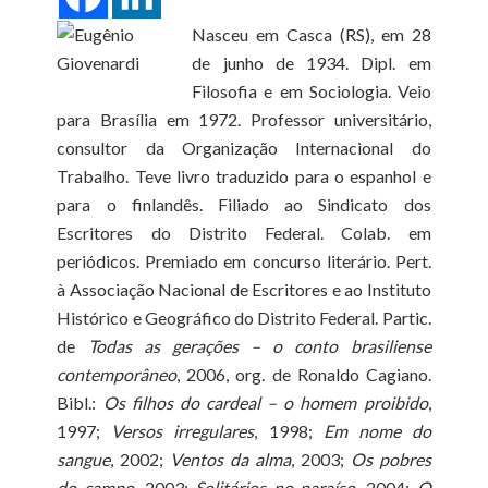
Nasceu em Casca (RS), em 28
de junho de 1934. Dipl. em
Filosofia e em Sociologia. Veio
para Brasília em 1972. Professor universitário,
consultor da Organização Internacional do
Trabalho. Teve livro traduzido para o espanhol e
para o finlandês. Filiado ao Sindicato dos
Escritores do Distrito Federal. Colab. em
periódicos. Premiado em concurso literário. Pert.
à Associação Nacional de Escritores e ao Instituto
Histórico e Geográfico do Distrito Federal. Partic.
de
Todas as gerações – o conto brasiliense
contemporâneo
, 2006, org. de Ronaldo Cagiano.
Bibl.:
Os filhos do cardeal – o homem proibido
,
1997;
Versos irregulares
, 1998;
Em nome do
sangue
, 2002;
Ventos da alma
, 2003;
Os pobres
do campo
, 2003;
Solitários no paraíso
, 2004;
O