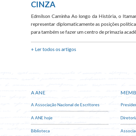
CINZA
Edmílson Caminha Ao longo da História, o Itamara
representar diplomaticamente as posições política
para também se fazer um centro de primazia acadê
+ Ler todos os artigos
A ANE
MEMB
A Associação Nacional de Escritores
Preside
A ANE hoje
Diretori
Biblioteca
Associa