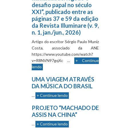
desafio papal no século
XXI”, publicado entre as
páginas 37 e 59 da edição
da Revista Illuminare (v. 9,
n. 1, jan./jun., 2026)
Artigo do escritor Sérgio Paulo Muniz
Costa, associado da ANE
https://www.youtube.com/watch?
v=R8NVN97gqXc …
+ Continue
lendo
UMA VIAGEM ATRAVÉS
DA MÚSICA DO BRASIL
…
+ Continue lendo
PROJETO “MACHADO DE
ASSIS NA CHINA”
…
+ Continue lendo