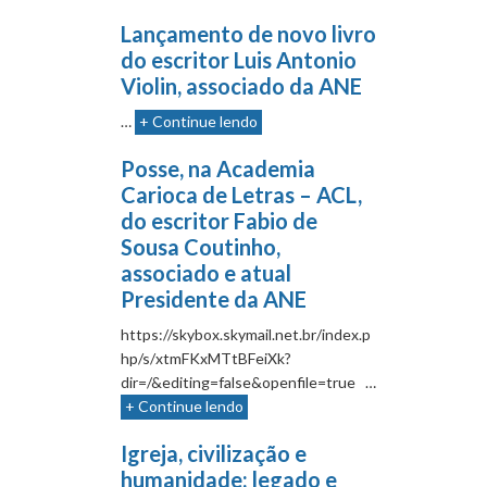
Lançamento de novo livro
do escritor Luis Antonio
Violin, associado da ANE
…
+ Continue lendo
Posse, na Academia
Carioca de Letras – ACL,
do escritor Fabio de
Sousa Coutinho,
associado e atual
Presidente da ANE
https://skybox.skymail.net.br/index.p
hp/s/xtmFKxMTtBFeiXk?
dir=/&editing=false&openfile=true …
+ Continue lendo
Igreja, civilização e
humanidade: legado e