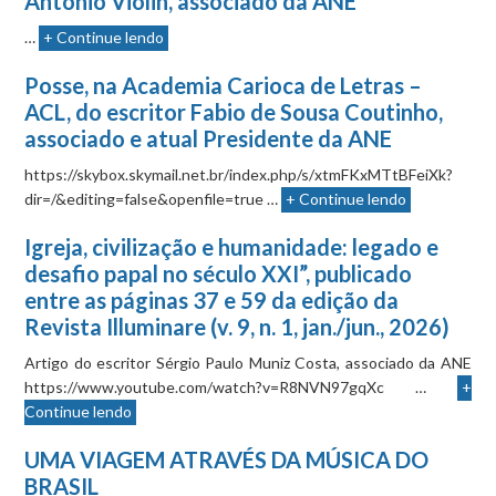
Antonio Violin, associado da ANE
…
+ Continue lendo
Posse, na Academia Carioca de Letras –
ACL, do escritor Fabio de Sousa Coutinho,
associado e atual Presidente da ANE
https://skybox.skymail.net.br/index.php/s/xtmFKxMTtBFeiXk?
dir=/&editing=false&openfile=true …
+ Continue lendo
Igreja, civilização e humanidade: legado e
desafio papal no século XXI”, publicado
entre as páginas 37 e 59 da edição da
Revista Illuminare (v. 9, n. 1, jan./jun., 2026)
Artigo do escritor Sérgio Paulo Muniz Costa, associado da ANE
https://www.youtube.com/watch?v=R8NVN97gqXc …
+
Continue lendo
UMA VIAGEM ATRAVÉS DA MÚSICA DO
BRASIL