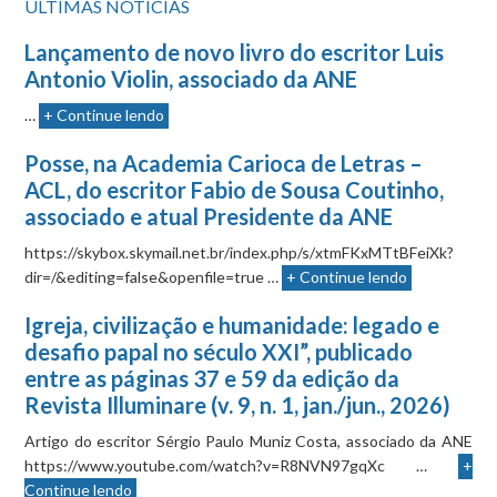
ÚLTIMAS NOTÍCIAS
Lançamento de novo livro do escritor Luis
Antonio Violin, associado da ANE
…
+ Continue lendo
Posse, na Academia Carioca de Letras –
ACL, do escritor Fabio de Sousa Coutinho,
associado e atual Presidente da ANE
https://skybox.skymail.net.br/index.php/s/xtmFKxMTtBFeiXk?
dir=/&editing=false&openfile=true …
+ Continue lendo
Igreja, civilização e humanidade: legado e
desafio papal no século XXI”, publicado
entre as páginas 37 e 59 da edição da
Revista Illuminare (v. 9, n. 1, jan./jun., 2026)
Artigo do escritor Sérgio Paulo Muniz Costa, associado da ANE
https://www.youtube.com/watch?v=R8NVN97gqXc …
+
Continue lendo