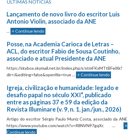
ÚLTIMAS NOTÍCIAS
Lançamento de novo livro do escritor Luis
Antonio Violin, associado da ANE
…
+ Continue lendo
Posse, na Academia Carioca de Letras –
ACL, do escritor Fabio de Sousa Coutinho,
associado e atual Presidente da ANE
https://skybox.skymail.net.br/index.php/s/xtmFKxMTtBFeiXk?
dir=/&editing=false&openfile=true …
+ Continue lendo
Igreja, civilização e humanidade: legado e
desafio papal no século XXI”, publicado
entre as páginas 37 e 59 da edição da
Revista Illuminare (v. 9, n. 1, jan./jun., 2026)
Artigo do escritor Sérgio Paulo Muniz Costa, associado da ANE
https://www.youtube.com/watch?v=R8NVN97gqXc …
+
Continue lendo