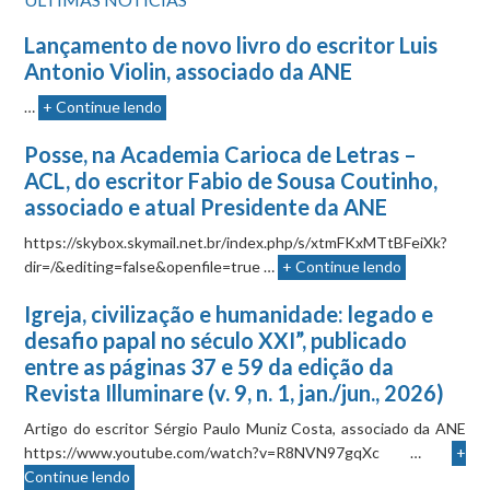
Lançamento de novo livro do escritor Luis
Antonio Violin, associado da ANE
…
+ Continue lendo
Posse, na Academia Carioca de Letras –
ACL, do escritor Fabio de Sousa Coutinho,
associado e atual Presidente da ANE
https://skybox.skymail.net.br/index.php/s/xtmFKxMTtBFeiXk?
dir=/&editing=false&openfile=true …
+ Continue lendo
Igreja, civilização e humanidade: legado e
desafio papal no século XXI”, publicado
entre as páginas 37 e 59 da edição da
Revista Illuminare (v. 9, n. 1, jan./jun., 2026)
Artigo do escritor Sérgio Paulo Muniz Costa, associado da ANE
https://www.youtube.com/watch?v=R8NVN97gqXc …
+
Continue lendo