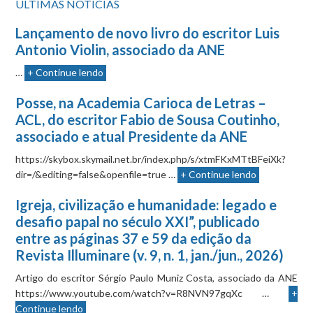
ÚLTIMAS NOTÍCIAS
Lançamento de novo livro do escritor Luis
Antonio Violin, associado da ANE
…
+ Continue lendo
Posse, na Academia Carioca de Letras –
ACL, do escritor Fabio de Sousa Coutinho,
associado e atual Presidente da ANE
https://skybox.skymail.net.br/index.php/s/xtmFKxMTtBFeiXk?
dir=/&editing=false&openfile=true …
+ Continue lendo
Igreja, civilização e humanidade: legado e
desafio papal no século XXI”, publicado
entre as páginas 37 e 59 da edição da
Revista Illuminare (v. 9, n. 1, jan./jun., 2026)
Artigo do escritor Sérgio Paulo Muniz Costa, associado da ANE
https://www.youtube.com/watch?v=R8NVN97gqXc …
+
Continue lendo