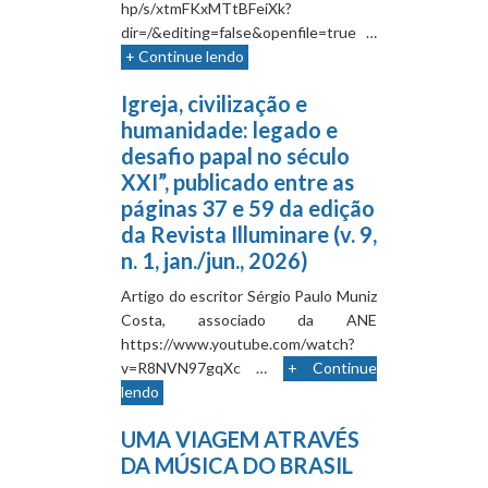
hp/s/xtmFKxMTtBFeiXk?
dir=/&editing=false&openfile=true …
+ Continue lendo
Igreja, civilização e
humanidade: legado e
desafio papal no século
XXI”, publicado entre as
páginas 37 e 59 da edição
da Revista Illuminare (v. 9,
n. 1, jan./jun., 2026)
Artigo do escritor Sérgio Paulo Muniz
Costa, associado da ANE
https://www.youtube.com/watch?
v=R8NVN97gqXc …
+ Continue
lendo
UMA VIAGEM ATRAVÉS
DA MÚSICA DO BRASIL