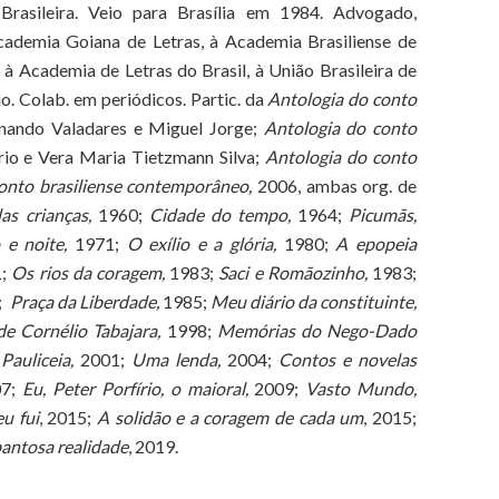
Brasileira. Veio para Brasília em 1984. Advogado,
 Academia Goiana de Letras, à Academia Brasiliense de
 à Academia de Letras do Brasil, à União Brasileira de
o. Colab. em periódicos. Partic. da
Antologia do conto
rnando Valadares e Miguel Jorge;
Antologia do conto
io e Vera Maria Tietzmann Silva;
Antologia do conto
conto brasiliense contemporâneo,
2006, ambas org. de
as crianças,
1960;
Cidade do tempo,
1964;
Picumãs,
 e noite,
1971;
O exílio e a glória,
1980;
A epopeia
1;
Os rios da coragem,
1983;
Saci e Romãozinho,
1983;
;
Praça da Liberdade,
1985;
Meu diário da constituinte,
de Cornélio Tabajara,
1998;
Memórias do Nego-Dado
Pauliceia,
2001;
Uma lenda,
2004;
Contos e novelas
07;
Eu, Peter Porfírio, o maioral,
2009;
Vasto Mundo,
u fui
, 2015;
A solidão e a coragem de cada um
, 2015;
antosa realidade
, 2019.