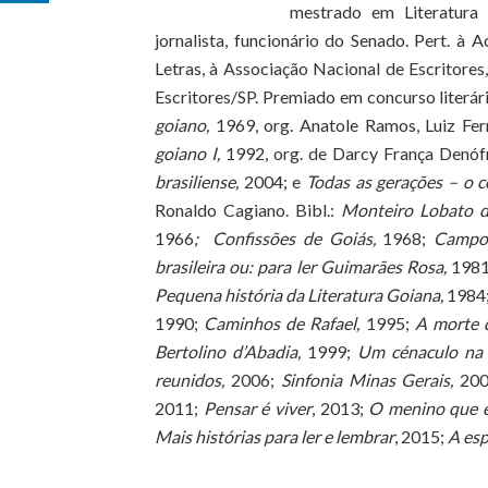
mestrado em Literatura 
jornalista, funcionário do Senado. Pert. à
Letras, à Associação Nacional de Escritores,
Escritores/SP. Premiado em concurso literári
goiano,
1969, org. Anatole Ramos, Luiz Fe
goiano I,
1992, org. de Darcy França Denófr
brasiliense,
2004; e
Todas as gerações – o 
Ronaldo Cagiano. Bibl.:
Monteiro Lobato d
1966
; Confissões de Goiás,
1968;
Campo
brasileira ou: para ler Guimarães Rosa,
198
Pequena história da Literatura Goiana,
1984
1990;
Caminhos de Rafael,
1995;
A morte 
Bertolino d’Abadia,
1999;
Um cénaculo na 
reunidos,
2006;
Sinfonia Minas Gerais,
20
2011;
Pensar é viver
, 2013;
O menino que e
Mais histórias para ler e lembrar
, 2015;
A esp