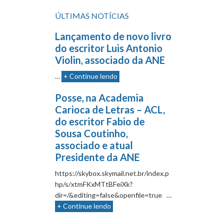
ÚLTIMAS NOTÍCIAS
Lançamento de novo livro
do escritor Luis Antonio
Violin, associado da ANE
…
+ Continue lendo
Posse, na Academia
Carioca de Letras – ACL,
do escritor Fabio de
Sousa Coutinho,
associado e atual
Presidente da ANE
https://skybox.skymail.net.br/index.p
hp/s/xtmFKxMTtBFeiXk?
dir=/&editing=false&openfile=true …
+ Continue lendo