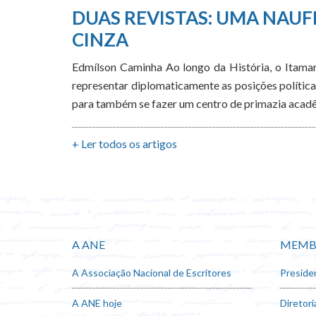
DUAS REVISTAS: UMA NAUF
CINZA
Edmílson Caminha Ao longo da História, o Itamara
representar diplomaticamente as posições política
para também se fazer um centro de primazia acadê
+ Ler todos os artigos
A ANE
MEMB
A Associação Nacional de Escritores
Preside
A ANE hoje
Diretori