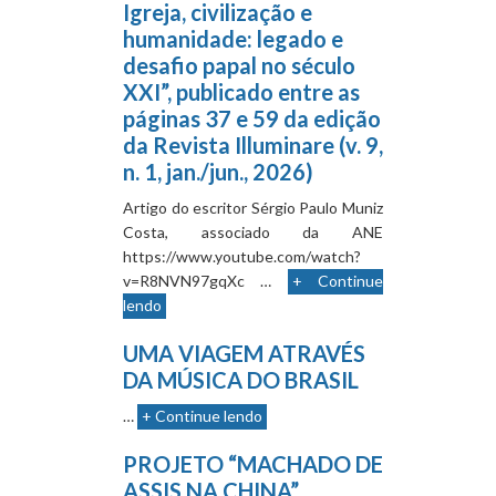
Igreja, civilização e
humanidade: legado e
desafio papal no século
XXI”, publicado entre as
páginas 37 e 59 da edição
da Revista Illuminare (v. 9,
n. 1, jan./jun., 2026)
Artigo do escritor Sérgio Paulo Muniz
Costa, associado da ANE
https://www.youtube.com/watch?
v=R8NVN97gqXc …
+ Continue
lendo
UMA VIAGEM ATRAVÉS
DA MÚSICA DO BRASIL
…
+ Continue lendo
PROJETO “MACHADO DE
ASSIS NA CHINA”