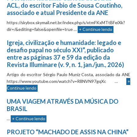
ACL, do escritor Fabio de Sousa Coutinho,
associado e atual Presidente da ANE
https://skybox.skymail.net.br/index.php/s/xtmFKxMTtBFeiXk?
dir=/&editing=false&openfile=true …
+ Continue lendo
Igreja, civilização e humanidade: legado e
desafio papal no século XXI”, publicado
entre as páginas 37 e 59 da edição da
Revista Illuminare (v. 9, n. 1, jan./jun., 2026)
Artigo do escritor Sérgio Paulo Muniz Costa, associado da ANE
https://www.youtube.com/watch?v=R8NVN97gqXc …
+
Continue lendo
UMA VIAGEM ATRAVÉS DA MÚSICA DO
BRASIL
…
+ Continue lendo
PROJETO “MACHADO DE ASSIS NA CHINA”