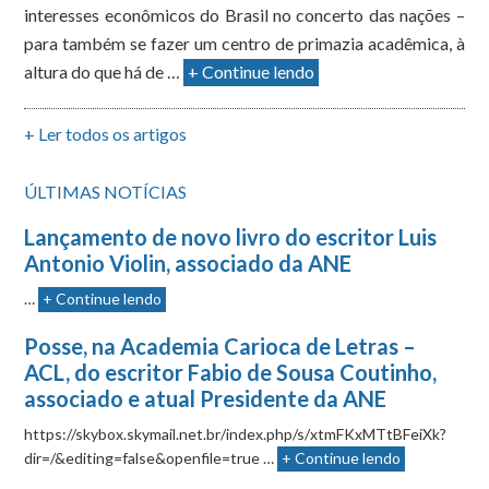
interesses econômicos do Brasil no concerto das nações –
para também se fazer um centro de primazia acadêmica, à
altura do que há de …
+ Continue lendo
+ Ler todos os artigos
ÚLTIMAS NOTÍCIAS
Lançamento de novo livro do escritor Luis
Antonio Violin, associado da ANE
…
+ Continue lendo
Posse, na Academia Carioca de Letras –
ACL, do escritor Fabio de Sousa Coutinho,
associado e atual Presidente da ANE
https://skybox.skymail.net.br/index.php/s/xtmFKxMTtBFeiXk?
dir=/&editing=false&openfile=true …
+ Continue lendo