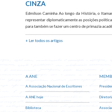
CINZA
Edmílson Caminha Ao longo da História, o Itamara
representar diplomaticamente as posições política
para também se fazer um centro de primazia acadê
+ Ler todos os artigos
A ANE
MEMB
A Associação Nacional de Escritores
Preside
A ANE hoje
Diretori
Biblioteca
Associa