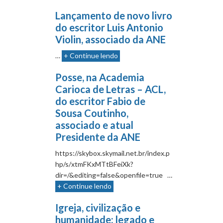
Lançamento de novo livro
do escritor Luis Antonio
Violin, associado da ANE
…
+ Continue lendo
Posse, na Academia
Carioca de Letras – ACL,
do escritor Fabio de
Sousa Coutinho,
associado e atual
Presidente da ANE
https://skybox.skymail.net.br/index.p
hp/s/xtmFKxMTtBFeiXk?
dir=/&editing=false&openfile=true …
+ Continue lendo
Igreja, civilização e
humanidade: legado e