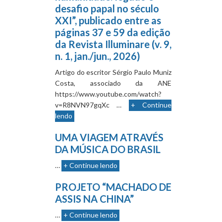
desafio papal no século
XXI”, publicado entre as
páginas 37 e 59 da edição
da Revista Illuminare (v. 9,
n. 1, jan./jun., 2026)
Artigo do escritor Sérgio Paulo Muniz
Costa, associado da ANE
https://www.youtube.com/watch?
v=R8NVN97gqXc …
+ Continue
lendo
UMA VIAGEM ATRAVÉS
DA MÚSICA DO BRASIL
…
+ Continue lendo
PROJETO “MACHADO DE
ASSIS NA CHINA”
…
+ Continue lendo