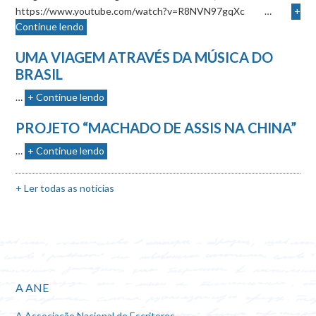
https://www.youtube.com/watch?v=R8NVN97gqXc …
+
Continue lendo
UMA VIAGEM ATRAVÉS DA MÚSICA DO
BRASIL
…
+ Continue lendo
PROJETO “MACHADO DE ASSIS NA CHINA”
…
+ Continue lendo
+ Ler todas as notícias
A ANE
A Associação Nacional de Escritores