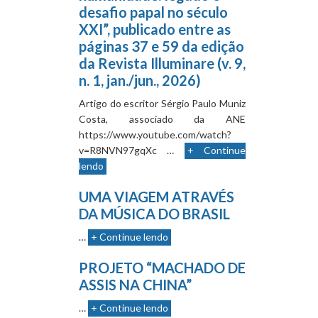
desafio papal no século
XXI”, publicado entre as
páginas 37 e 59 da edição
da Revista Illuminare (v. 9,
n. 1, jan./jun., 2026)
Artigo do escritor Sérgio Paulo Muniz
Costa, associado da ANE
https://www.youtube.com/watch?
v=R8NVN97gqXc …
+ Continue
lendo
UMA VIAGEM ATRAVÉS
DA MÚSICA DO BRASIL
…
+ Continue lendo
PROJETO “MACHADO DE
ASSIS NA CHINA”
…
+ Continue lendo