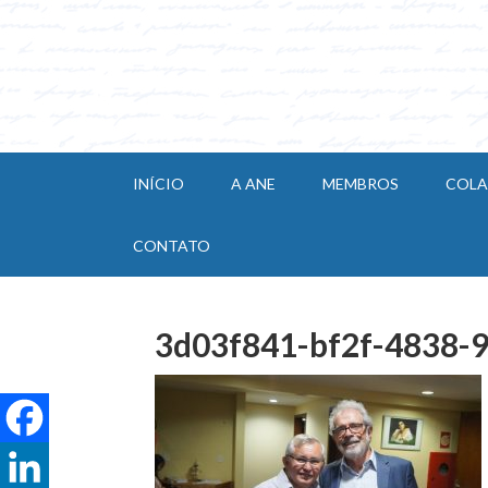
INÍCIO
A ANE
MEMBROS
COL
CONTATO
3d03f841-bf2f-4838-