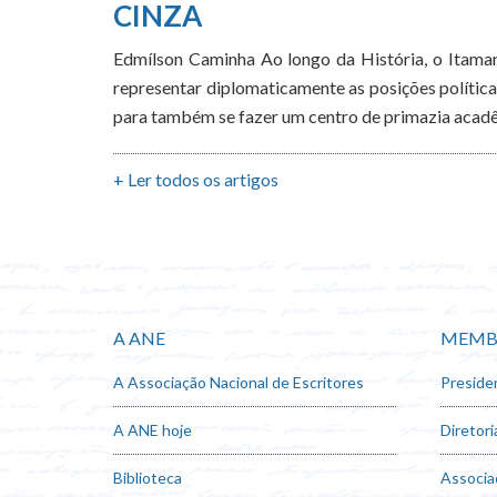
CINZA
Edmílson Caminha Ao longo da História, o Itamara
representar diplomaticamente as posições política
para também se fazer um centro de primazia acadê
+ Ler todos os artigos
A ANE
MEMB
A Associação Nacional de Escritores
Preside
A ANE hoje
Diretori
Biblioteca
Associa