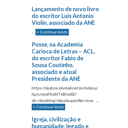
Lançamento de novo livro
do escritor Luis Antonio
Violin, associado da ANE
…
+ Continue lendo
Posse, na Academia
Carioca de Letras – ACL,
do escritor Fabio de
Sousa Coutinho,
associado e atual
Presidente da ANE
https://skybox.skymail.net.br/index.p
hp/s/xtmFKxMTtBFeiXk?
dir=/&editing=false&openfile=true …
+ Continue lendo
Igreja, civilização e
humanidade: legado e