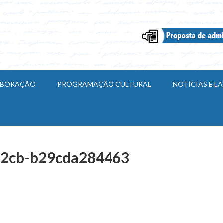
ABORAÇÃO
PROGRAMAÇÃO CULTURAL
NOTÍCIAS E 
92cb-b29cda284463