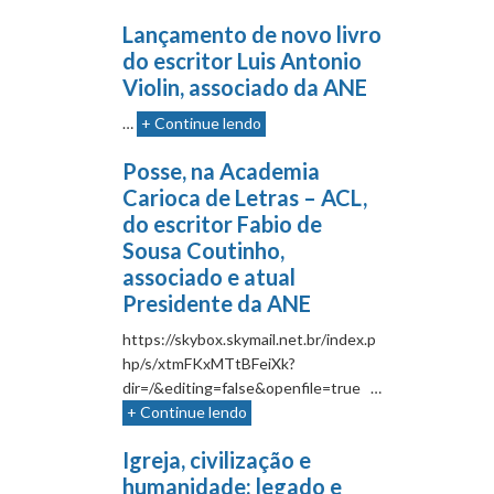
Lançamento de novo livro
do escritor Luis Antonio
Violin, associado da ANE
…
+ Continue lendo
Posse, na Academia
Carioca de Letras – ACL,
do escritor Fabio de
Sousa Coutinho,
associado e atual
Presidente da ANE
https://skybox.skymail.net.br/index.p
hp/s/xtmFKxMTtBFeiXk?
dir=/&editing=false&openfile=true …
+ Continue lendo
Igreja, civilização e
humanidade: legado e