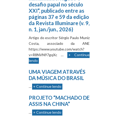
desafio papal no século
XXI”, publicado entre as
páginas 37 e 59 da edição
da Revista Illuminare (v. 9,
n. 1, jan./jun., 2026)
Artigo do escritor Sérgio Paulo Muniz
Costa, associado da ANE
https://www.youtube.com/watch?
v=R8NVN97gqXc …
+ Continue
lendo
UMA VIAGEM ATRAVÉS
DA MÚSICA DO BRASIL
…
+ Continue lendo
PROJETO “MACHADO DE
ASSIS NA CHINA”
…
+ Continue lendo