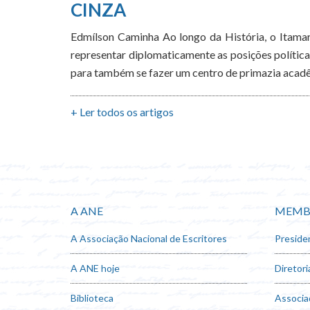
CINZA
Edmílson Caminha Ao longo da História, o Itamara
representar diplomaticamente as posições política
para também se fazer um centro de primazia acadê
+ Ler todos os artigos
A ANE
MEMB
A Associação Nacional de Escritores
Preside
A ANE hoje
Diretori
Biblioteca
Associa