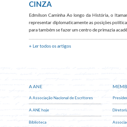
CINZA
Edmílson Caminha Ao longo da História, o Itamara
representar diplomaticamente as posições política
para também se fazer um centro de primazia acadê
+ Ler todos os artigos
A ANE
MEMB
A Associação Nacional de Escritores
Preside
A ANE hoje
Diretori
Biblioteca
Associa