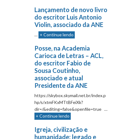
Lançamento de novo livro
do escritor Luis Antonio
Violin, associado da ANE
…
+ Continue lendo
Posse, na Academia
Carioca de Letras – ACL,
do escritor Fabio de
Sousa Coutinho,
associado e atual
Presidente da ANE
https://skybox.skymail.net.br/index.p
hp/s/xtmFKxMTtBFeiXk?
dir=/&editing=false&openfile=true …
+ Continue lendo
Igreja, civilização e
humanidade: legado e