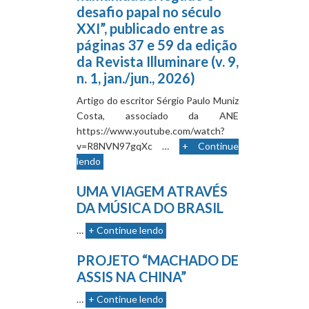
desafio papal no século
XXI”, publicado entre as
páginas 37 e 59 da edição
da Revista Illuminare (v. 9,
n. 1, jan./jun., 2026)
Artigo do escritor Sérgio Paulo Muniz
Costa, associado da ANE
https://www.youtube.com/watch?
v=R8NVN97gqXc …
+ Continue
lendo
UMA VIAGEM ATRAVÉS
DA MÚSICA DO BRASIL
…
+ Continue lendo
PROJETO “MACHADO DE
ASSIS NA CHINA”
…
+ Continue lendo